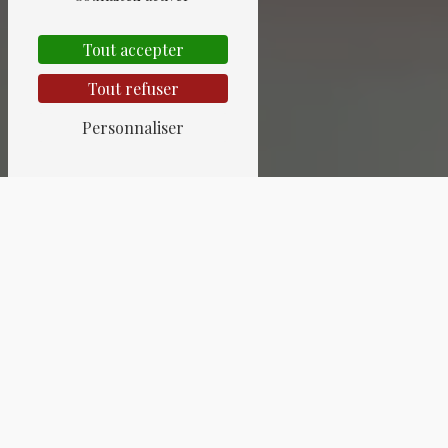
Tout accepter
Tout refuser
Personnaliser
ART DÉCO PRÈS DE
STRASBOURG
Art déco à Strasbourg : Découvrez
l'élégance unique de cette ville
Strasbourg, capitale de l'Alsace, est une
ville enrichie d'un patrimoine